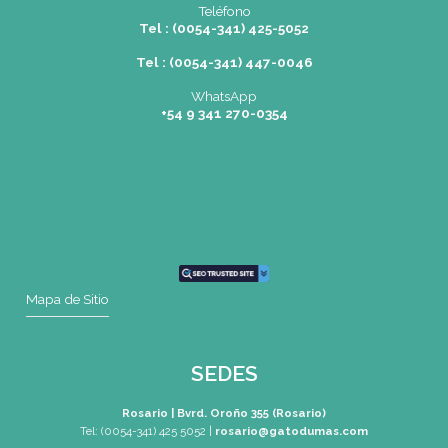
SEDES
Rosario
|
Bvrd. Oroño 355 (Rosario)
Tel: (0054-341) 425 5052
rosario@gatodumas.com
Buenos Aires
| Av. Córdoba 1751 (CABA)
Tel: (0054-11) 4811 6530
info@gatodumas.com
Pilar
| Las Palmas del Pilar Shopping
L1137 Panam. Ramal Pilar Km 50
Tel: 0230 4667114
pilar@gatodumas.com
CONTACTO
Mail
rosario@gatodumas.com