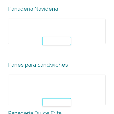
Leer Mas
Panadería Navideña
En esta clase especial diseñada para las vísperas de la
Navidad, se enseñará la aplicación de técnicas básicas pa
elaboración de clásicos para esta época festiva.
Leer Mas
Panes para Sandwiches
En esta clase especial se enseñará la aplicación de técnic