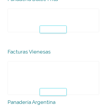
básicas para la elaboración de panes tradicionales ideale
para la preparación de sandwiches, con opciones de rel
variados y gourmets, calientes, fríos y vegetarianos.
Leer Mas
Panadería Dulce Frita
El curso se centra en el aprendizaje de las técnicas básica
para la elaboración de panadería frita, para servir a la hor
té, en presentaciones dulces.
Leer Mas
Facturas Vienesas