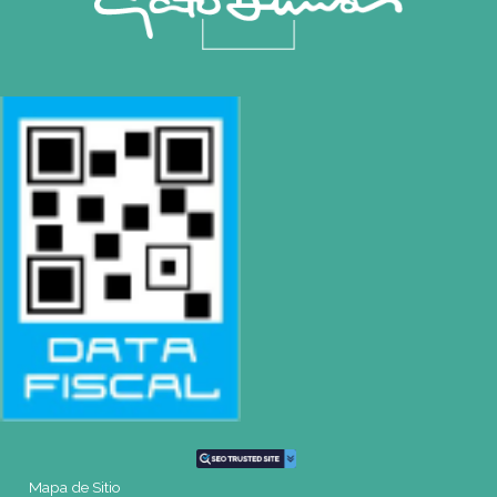
SEDES
Rosario | Bvrd. Oroño 355 (Rosario)
Tel: (0054-341) 425 5052
|
rosario@gatodumas.com
Buenos Aires
| Av. Córdoba 1751 (CABA)
Tel: (0054-11) 4811 6530
|
info@gatodumas.com
Pilar
| Las Palmas del Pilar Shopping
L1137 Panam. Ramal Pilar Km 50
Tel: 0230 4667114
|
pilar@gatodumas.com
CONTACTO
Mail
info@gatodumas.com
Teléfono
(0054-11) 4811 6530