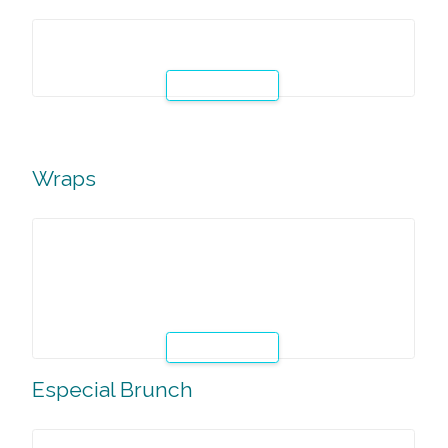
Esta clase especial se centra en el aprendizaje de la técni
amasado, formas y cocción de las facturas vienesas, para
obtener resultados óptimos. Para ello se realizará una
variedad de formas y rellenos que abarca las distintas
presentaciones más tradicionales de estas facturas.
Leer Mas
Panadería Argentina
El curso se centra en el aprendizaje de las técnicas básica
para la elaboración de panadería clásica Argentina.
Leer Mas
Wraps