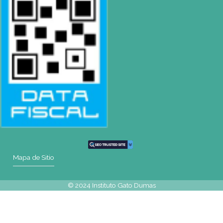
CONTACTO
Mail
rosario@gatodumas.com
Teléfono
Tel : (0054-341) 425-5052
Tel : (0054-341) 447-0046
WhatsApp
+54 9 341 270-0354