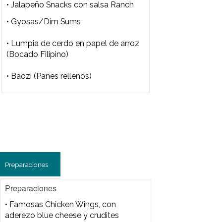
Preparaciones
• Famosas Chicken Wings, con
aderezo blue cheese y crudites
• Macarrones & cheese
• Super Hamburguesa
• Corndog en dos versiones
(Salchichas rebozadas)
• Pulled Pork, pickle dulce de pepino y
salsa ahumada de pimiento
• Espiral de papa, con chorizo, salsa
criolla, provolone y huevos