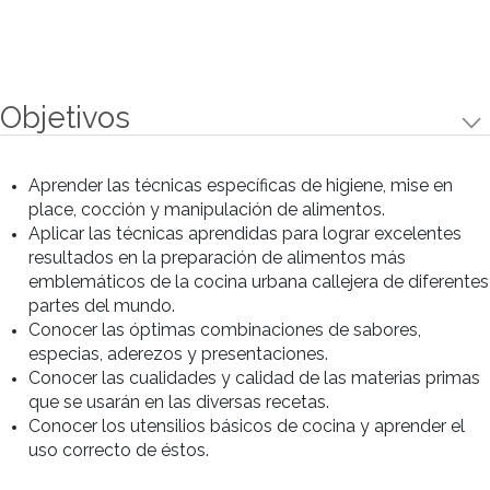
Preparaciones
Preparaciones
• Famosas Chicken Wings, con
aderezo blue cheese y crudites
• Macarrones & cheese
• Super Hamburguesa
• Corndog en dos versiones
(Salchichas rebozadas)
• Pulled Pork, pickle dulce de pepino y
salsa ahumada de pimiento
• Espiral de papa, con chorizo, salsa
criolla, provolone y huevos
• Gyros con salsa Tzatziki