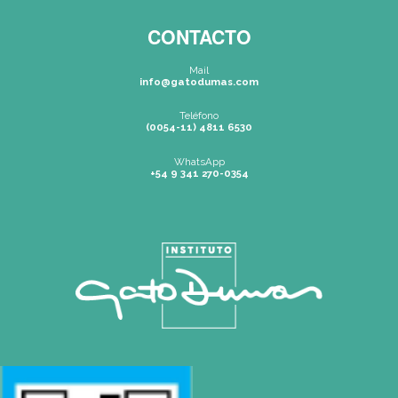
SEDES
Rosario
|
Bvrd. Oroño 355 (Rosario)
Tel: (0054-341) 425 5052
rosario@gatodumas.com
Buenos Aires
| Av. Córdoba 1751 (CABA)
Tel: (0054-11) 4811 6530
info@gatodumas.com
Pilar
| Las Palmas del Pilar Shopping
L1137 Panam. Ramal Pilar Km 50
Tel: 0230 4667114
pilar@gatodumas.com