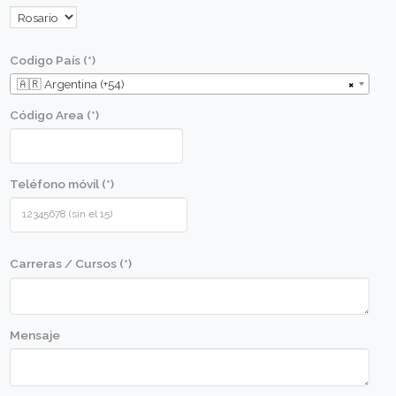
Aprender las técnicas específicas de higiene, mi
place, cocción y manipulación de alimentos.
Aplicar las técnicas aprendidas para lograr exce
resultados en la preparación de alimentos más
emblemáticos de la cocina urbana callejera de d
partes del mundo.
Conocer las óptimas combinaciones de sabores
especias, aderezos y presentaciones.
Conocer las cualidades y calidad de las materia
que se usarán en las diversas recetas.
Conocer los utensilios básicos de cocina y apren
uso correcto de éstos.
Perfil de alumno