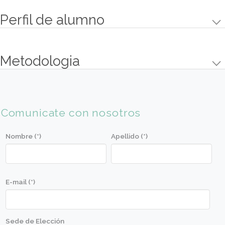
• Chilli con carne
• Jalapeño Snacks con salsa Ranch
• Gyosas/Dim Sums
• Lumpia de cerdo en papel de arroz
(Bocado Filipino)
• Baozi (Panes rellenos)
Objetivos