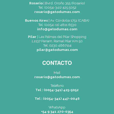
Acepto recibir información (*)
CAPTCHA
Nuevo código
ENVIAR
(*) Campos obligatorios.