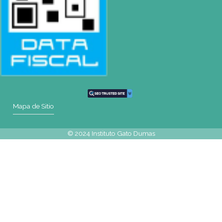
Mapa de Sitio
SEDES
Rosario | Bvrd. Oroño 355 (Rosario)
Tel: (0054-341) 425 5052
|
rosario@gatodumas.com
Buenos Aires
| Av. Córdoba 1751 (CABA)
Tel: (0054-11) 4811 6530
|
info@gatodumas.com