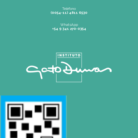
Buenos Aires
| Av. Córdoba 1751 (CABA)
Tel: (0054-11) 4811 6530
info@gatodumas.com
Pilar
| Las Palmas del Pilar Shopping
L1137 Panam. Ramal Pilar Km 50
Tel: 0230 4667114
pilar@gatodumas.com
CONTACTO
Mail
rosario@gatodumas.com
Teléfono
Tel : (0054-341) 425-5052
Tel : (0054-341) 447-0046
WhatsApp
+54 9 341 270-0354