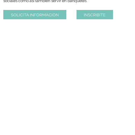
En esta clase especial empleando productos gourmet se prep
pinchos y dips ideales para recepciones, cocktailes y eventos c
finalidad de brindar una serie de propuestas para agasajar en 
sociales como así también servir en banquetes.
SOLICITA INFORMACION
INSCRIBITE