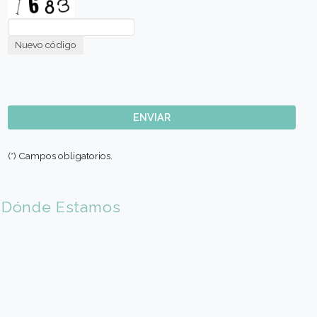
E-mail (*)
Sede de Elección
Codigo País (*)
🇦🇷 Argentina (+54)
Código Area (*)
Teléfono móvil (*)