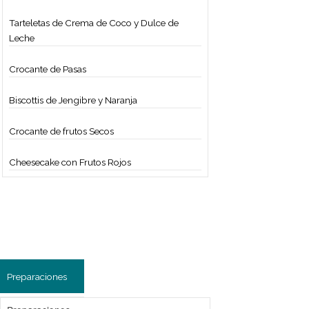
Budín de Banana y Almendras
Alfajor de Nuez
Mermelada de Frutas
Dulce de frutas
Dulce de Berenjenas
Scons Dulces
Cream Scon de Queso
Madeleines de Chocolate