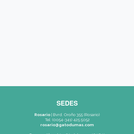
Teléfono móvil (*)
Carreras / Cursos (*)
Mensaje
Acepto recibir información (*)
CAPTCHA