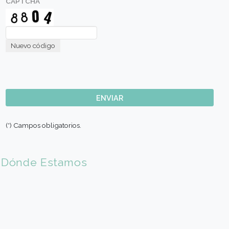
Nombre (*)
Apellido (*)
E-mail (*)
Sede de Elección
Codigo País (*)
🇦🇷 Argentina (+54)
Código Area (*)