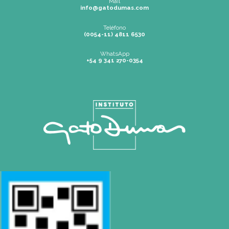
SEDES
Rosario
|
Bvrd. Oroño 355 (Rosario)
Tel: (0054-341) 425 5052
rosario@gatodumas.com
Buenos Aires
| Av. Córdoba 1751 (CABA)
Tel: (0054-11) 4811 6530
info@gatodumas.com
Pilar
| Las Palmas del Pilar Shopping
L1137 Panam. Ramal Pilar Km 50
Tel: 0230 4667114
pilar@gatodumas.com
CONTACTO
Mail
rosario@gatodumas.com
Teléfono