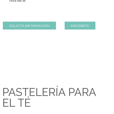
El curso se centra en el aprendizaje de las técnicas básic
elaboración tanto de budines, masitas, tortas y tartas
también de scons, biscuit y mermeladas entre otros, para s
hora del té.
SOLICITA INFORMACION
INSCRIBITE