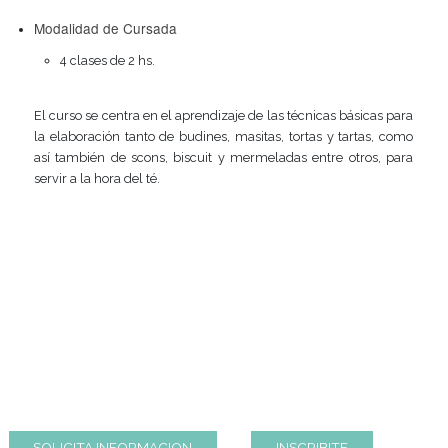
PASTELERÍA PARA
EL TÉ
Modalidad de Cursada
4 clases de 2 hs.
El curso se centra en el aprendizaje de las técnicas básica
la elaboración tanto de budines, masitas, tortas y tartas
así también de scons, biscuit y mermeladas entre otros
servir a la hora del té.