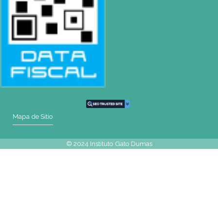
Tel : (0054-341) 425-5052
Tel : (0054-341) 447-0046
WhatsApp
+54 9 341 270-0354
Mapa de Sitio
SEDES