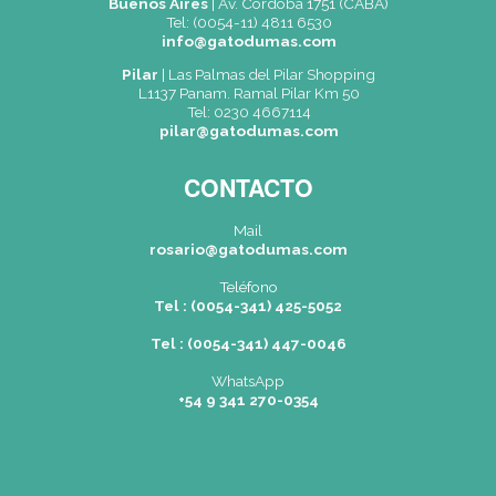
Nuevo código
ENVIAR
(*) Campos obligatorios.
Dónde Estamos