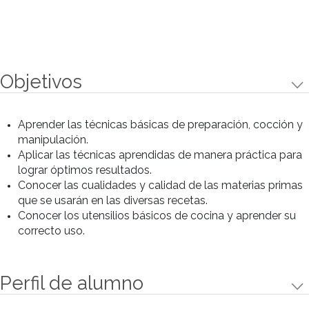
Preparaciones
Preparaciones
Diamante de Limón
Budín de Banana y Almendras
Alfajor de Nuez
Mermelada de Frutas
Dulce de frutas
Dulce de Berenjenas
Scons Dulces
Cream Scon de Queso
Madeleines de Chocolate
Strudel de Manzanas
Tarteletas de Crema de Coco y Dulce de
Leche