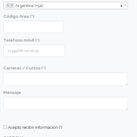
Aplicar las técnicas aprendidas de manera práct
lograr óptimos resultados.
Conocer las cualidades y calidad de las materia
que se usarán en las diversas recetas.
Conocer los utensilios básicos de cocina y apre
correcto uso.
Perfil de alumno
Metodologia
Comunicate con nosotros