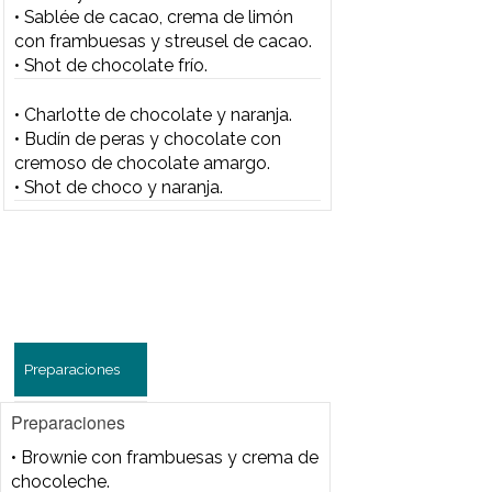
Preparaciones
Preparaciones
• Brownie con frambuesas y crema
de chocoleche.
• Mousse ligera de choco blanco y
café, sobre sablée de cacao y praline.
• Caramelo de chocolate y maní.
• Mousse de yogurt y choco blanco,
crema de miel, damascos salteados
y pistachos.
• Madeleine de chocolate con
mousse ligera de chocoleche y
especias.