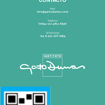
SEDES
Rosario
|
Bvrd. Oroño 355 (Rosario)
Tel: (0054-341) 425 5052
rosario@gatodumas.com
Buenos Aires
| Av. Córdoba 1751 (CABA)
Tel: (0054-11) 4811 6530
info@gatodumas.com
Pilar
| Las Palmas del Pilar Shopping
L1137 Panam. Ramal Pilar Km 50
Tel: 0230 4667114
pilar@gatodumas.com