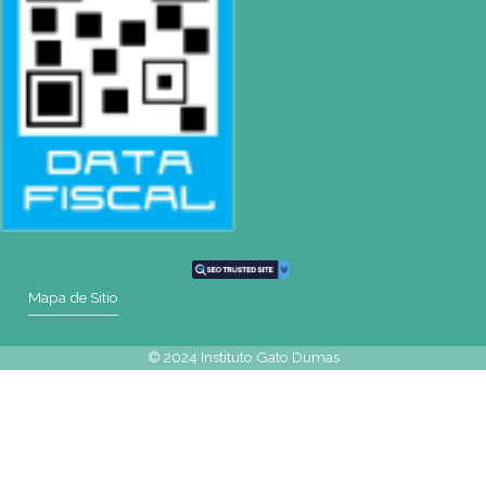
CONTACTO
Mail
rosario@gatodumas.com
Teléfono
Tel : (0054-341) 425-5052
Tel : (0054-341) 447-0046
WhatsApp
+54 9 341 270-0354
Mapa de Sitio