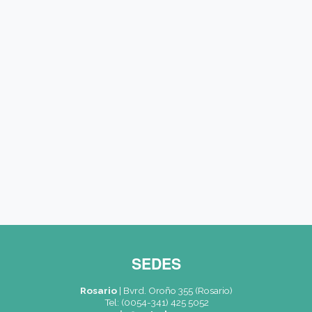
Codigo País (*)
🇦🇷 Argentina (+54)
Código Area (*)
Teléfono móvil (*)
Carreras / Cursos (*)
Mensaje