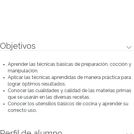
Preparaciones
Preparaciones
• Brownie con frambuesas y crema de
chocoleche.
• Mousse ligera de choco blanco y
café, sobre sablée de cacao y praline.
• Caramelo de chocolate y maní.
• Mousse de yogurt y choco blanco,
crema de miel, damascos salteados y
pistachos.
• Madeleine de chocolate con
mousse ligera de chocoleche y
especias.
• Merengue de cacao y coco, con