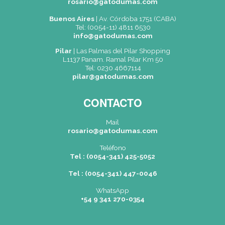
Acepto recibir información (*)
CAPTCHA
Nuevo código
ENVIAR
(*) Campos obligatorios.