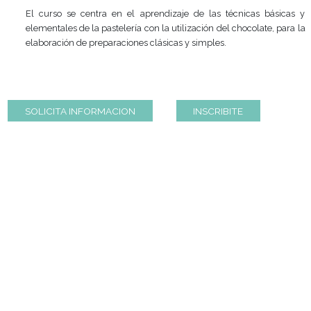
4 clases de 2 hs y media. 10 horas totales.
1 vez por semana.
El curso se centra en el aprendizaje de las técnicas
elementales de la pastelería con la utilización del chocola
elaboración de preparaciones clásicas y simples.
SOLICITA INFORMACION
INSCRIBITE