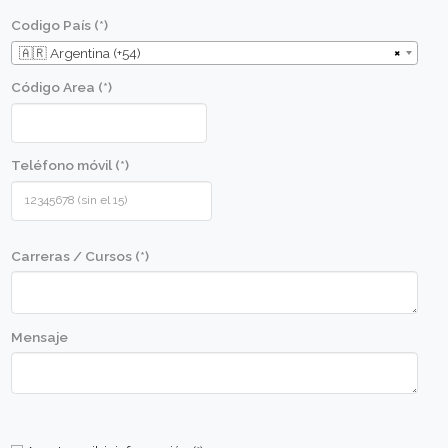
Aprender las técnicas básicas de preparación, c
manipulación.
Aplicar las técnicas aprendidas de manera práct
lograr óptimos resultados.
Conocer las cualidades y calidad de las materia
que se usarán en las diversas recetas.
Conocer los utensilios básicos de cocina y apre
correcto uso.
Perfil de alumno
Metodologia