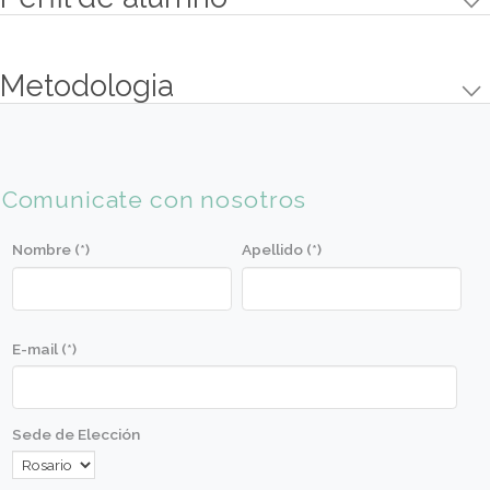
chantilly de chocolate y gelée de
maracuyá.
• Sablée de cacao, crema de limón
con frambuesas y streusel de cacao.
• Shot de chocolate frío.
• Charlotte de chocolate y naranja.
• Budín de peras y chocolate con
cremoso de chocolate amargo.
• Shot de choco y naranja.
Objetivos