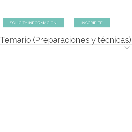
El curso se centra en el aprendizaje de las técnicas bási
elementales de la pastelería con la utilización del choco
para la elaboración de preparaciones clásicas y simples.
SOLICITA INFORMACION
INSCRIBITE