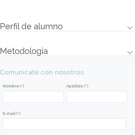
Se preparan masas de manteca,
hojaldre y grasa para la elaboración de
medialunas y piezas de facturería.
Facturas de manteca (Medialunas,
vigilantes, librito, etc).
Facturas de grasa (Churrinches,
Sacramento, etc).
Facturas de hojaldre (Palmeritas,
Quesitos, Fosforitos, etc).
Croissants - Pain aux Chocolat. Pan
aux Raisin.