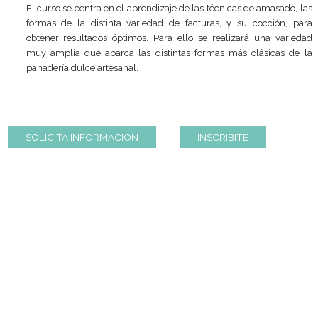
4 Clase especial de 2 horas 1/2. Cursadas 1 vez por s
El curso se centra en el aprendizaje de las técnicas de am
formas de la distinta variedad de facturas, y su coc
obtener resultados óptimos. Para ello se realizará un
muy amplia que abarca las distintas formas más clási
panadería dulce artesanal.
SOLICITA INFORMACION
INSCRIBITE