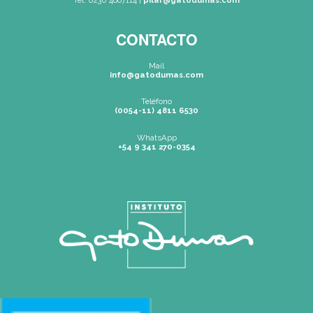
SEDES
Rosario
|
Bvrd. Oroño 355 (Rosario)
Tel: (0054-341) 425 5052
rosario@gatodumas.com
Buenos Aires
| Av. Córdoba 1751 (CABA)
Tel: (0054-11) 4811 6530
info@gatodumas.com
Pilar
| Las Palmas del Pilar Shopping
L1137 Panam. Ramal Pilar Km 50
Tel: 0230 4667114
pilar@gatodumas.com
CONTACTO