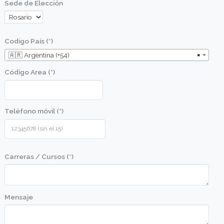
Objetivos
Aprender las técnicas básicas de preparación, c
manipulación.
Aplicar las técnicas aprendidas de manera práct
lograr óptimos resultados.
Conocer las cualidades y calidad de las materia
que se usarán en las diversas recetas.
Conocer los utensilios básicos de cocina y apre
correcto uso.
Perfil de alumno