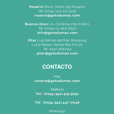
Acepto recibir información (*)
CAPTCHA
Nuevo código
ENVIAR
(*) Campos obligatorios.