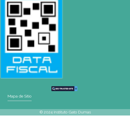
Mail
rosario@gatodumas.com
Teléfono
Tel : (0054-341) 425-5052
Tel : (0054-341) 447-0046
WhatsApp
+54 9 341 270-0354
Mapa de Sitio