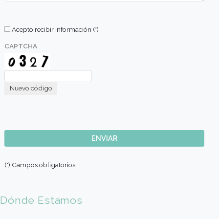
Metodologia
Comunicate con nosotros
Nombre (*)
Apellido (*)
E-mail (*)
Sede de Elección
Codigo País (*)