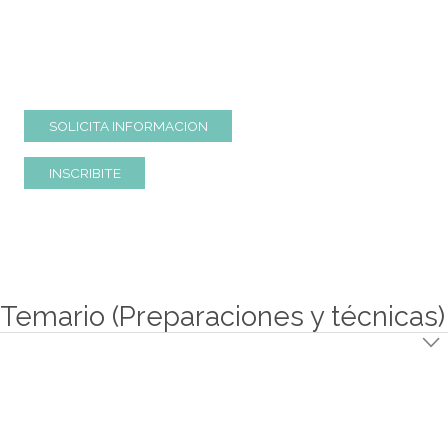
semana.
El curso se centra en el aprendizaje de las técn
amasado, las formas de la distinta variedad de factur
cocción, para obtener resultados óptimos. Para ello se r
una variedad muy amplia que abarca las distintas fo
clásicas de la panadería dulce artesanal.