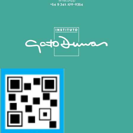
Tel: 0230 4667114
|
pilar@gatodumas.com
CONTACTO
Mail
info@gatodumas.com
Teléfono
(0054-11) 4811 6530
WhatsApp
+54 9 341 270-0354