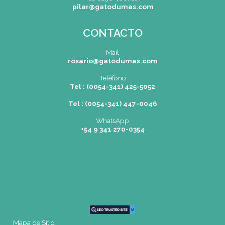
Pilar
| Las Palmas del Pilar Shopping
L1137 Panam. Ramal Pilar Km 50
Tel: 0230 4667114
pilar@gatodumas.com
CONTACTO
Mail
rosario@gatodumas.com
Teléfono
Tel : (0054-341) 425-5052
Tel : (0054-341) 447-0046
WhatsApp
+54 9 341 270-0354