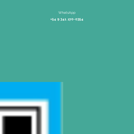
L1137 Panam. Ramal Pilar Km 50
Tel: 0230 4667114
|
pilar@gatoduma
CONTACTO
Mail
info@gatodumas.com
Teléfono
(0054-11) 4811 6530
WhatsApp
+54 9 341 270-0354