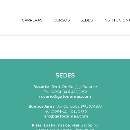
CARRERAS
CURSOS
SEDE
SEDES
Rosario
|
Bvrd. Oroño 355 (Rosa
Tel: (0054-341) 425 5052
rosario@gatodumas.co
Buenos Aires
| Av. Córdoba 1751 