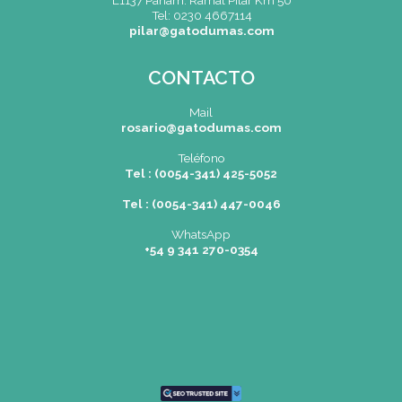
Tel: (0054-11) 4811 6530
info@gatodumas.com
Pilar
| Las Palmas del Pilar Sho
L1137 Panam. Ramal Pilar Km 
Tel: 0230 4667114
pilar@gatodumas.com
CONTACTO
Mail
rosario@gatodumas.co
Teléfono
Tel : (0054-341) 425-5052
Tel : (0054-341) 447-0046
WhatsApp
+54 9 341 270-0354