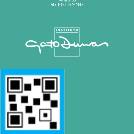
Tel: 0230 4667114
|
pilar@gatodumas.com
CONTACTO
Mail
info@gatodumas.com
Teléfono
(0054-11) 4811 6530
WhatsApp
+54 9 341 270-0354