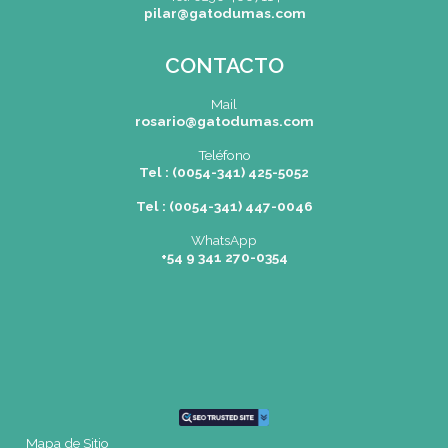
Pilar
| Las Palmas del Pilar Shopping
L1137 Panam. Ramal Pilar Km 50
Tel: 0230 4667114
pilar@gatodumas.com
CONTACTO
Mail
rosario@gatodumas.com
Teléfono
Tel : (0054-341) 425-5052
Tel : (0054-341) 447-0046
WhatsApp
+54 9 341 270-0354