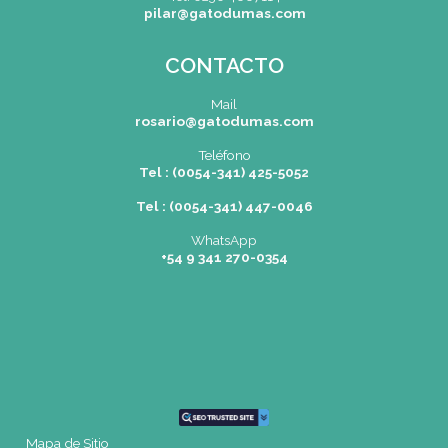
Pilar
| Las Palmas del Pilar Shopping
L1137 Panam. Ramal Pilar Km 50
Tel: 0230 4667114
pilar@gatodumas.com
CONTACTO
Mail
rosario@gatodumas.com
Teléfono
Tel : (0054-341) 425-5052
Tel : (0054-341) 447-0046
WhatsApp
+54 9 341 270-0354