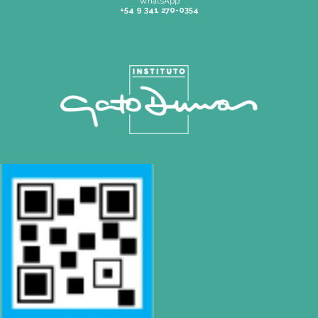
Tel: 0230 4667114
|
pilar@gatodumas.com
CONTACTO
Mail
info@gatodumas.com
Teléfono
(0054-11) 4811 6530
WhatsApp
+54 9 341 270-0354