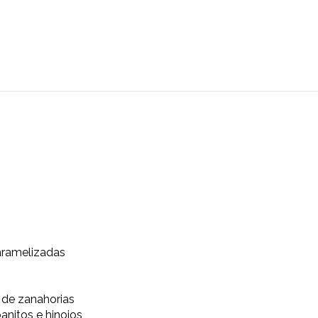
 Frescas
s
cebollas caramelizadas
mayonesa de zanahorias
acha, rabanitos e hinojos