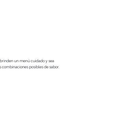
E
eativas y gourmet, que brinden un menú cuidado y sea
uctos cotidianos con las combinaciones posibles de sabor.