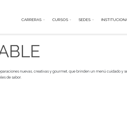
CARRERAS
CURSOS
SEDE
UDABLE
prender preparaciones nuevas, creativas y gourmet, que brinden
iones posibles de sabor.