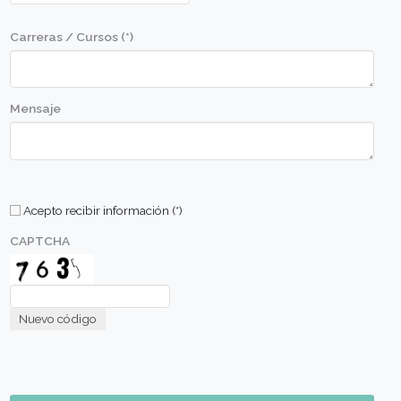
correcto uso.
Perfil de alumno
Metodologia
Comunicate con nosotros
Nombre (*)
Apellido (*)