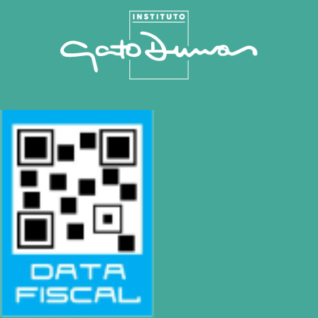
Rosario
|
Bvrd. Oroño 355 (Rosario)
Tel: (0054-341) 425 5052
rosario@gatodumas.com
Buenos Aires
| Av. Córdoba 1751 (CABA)
Tel: (0054-11) 4811 6530
info@gatodumas.com
Pilar
| Las Palmas del Pilar Shopping
L1137 Panam. Ramal Pilar Km 50
Tel: 0230 4667114
pilar@gatodumas.com
CONTACTO
Mail
rosario@gatodumas.com
Teléfono
Tel : (0054-341) 425-5052
Tel : (0054-341) 447-0046