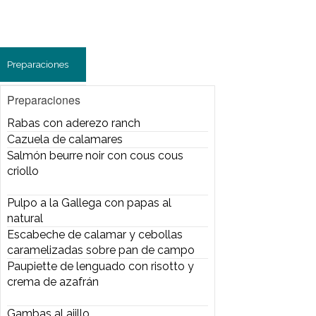
-Pulpo a la Gallega con papas al
natural
-Escabeche de calamar y cebollas
caramelizadas sobre pan de campo
-Paupiette de lenguado con risotto y
crema de azafrán
-Gambas al ajillo
-Paella de pescados y mariscos
-Tubo de calamar relleno con puré
florentín y salsa de verdeo
-Cocktail de camarones mixto