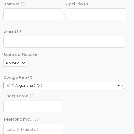
Merluza marinada crocante con
vegetales asados al pesto
Objetivos
Aprender las técnicas específicas de preparació
cocción y manipulación.
Aplicar las técnicas aprendidas para lograr ópt
resultados.
Conocer las óptimas combinaciones de sabores
Conocer las cualidades y calidad de las materia
que se usarán en las diversas recetas.
Conocer los utensilios básicos de cocina y apre