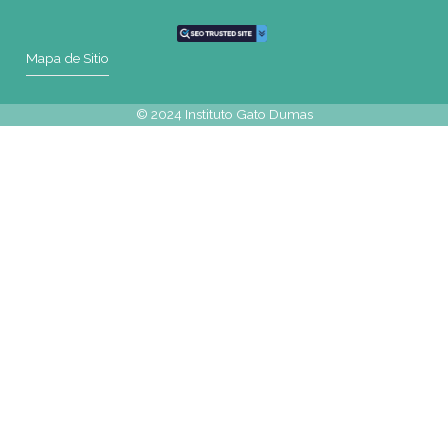
WhatsApp
+54 9 341 270-0354
Mapa de Sitio
SEDES
Rosario | Bvrd. Oroño 355 (Rosario)
Tel: (0054-341) 425 5052
|
rosario@gatodumas.com