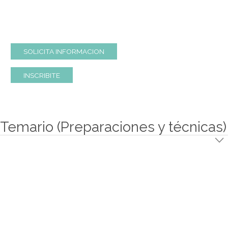
Los participantes de este curso se interiorizarán del maravill
mundo de los pescados y mariscos, donde se tocarán aspect
limpieza, manipulación, compra y elaboración cuidadosa de
productos, aplicando las técnicas y utilizando los pescados y
mariscos más empleados en el país.
SOLICITA INFORMACION