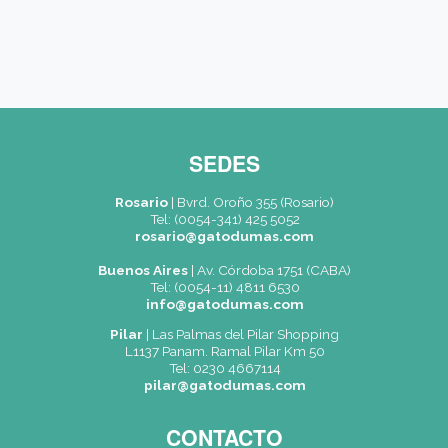
Carreras / Cursos (*)
Mensaje
Acepto recibir información (*)
CAPTCHA