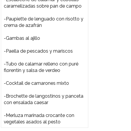
Preparaciones
Preparaciones
-Rabas con aderezo ranch
-Cazuela de calamares
-Salmón beurre noir con cous cous
criollo