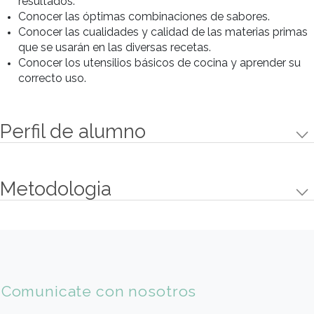
criollo
Pulpo a la Gallega con papas al
natural
Escabeche de calamar y cebollas
caramelizadas sobre pan de campo
Paupiette de lenguado con risotto y
crema de azafrán
Gambas al ajillo
Paella de pescados y mariscos
Tubo de calamar relleno con puré
florentín y salsa de verdeo
Cocktail de camarones mixto
Brochette de langostinos y panceta
con ensalada caesar