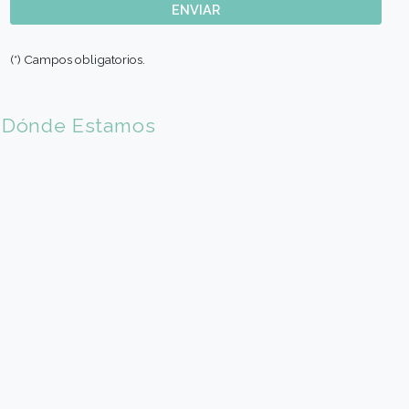
E-mail (*)
Sede de Elección
Codigo País (*)
🇦🇷 Argentina (+54)
Código Area (*)
Teléfono móvil (*)