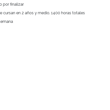
ECNICATURA 
ÍA
nomia
mpleto o por finalizar
tres que se cursan en 2 años y medio. 1400 horas to
 dias por semana