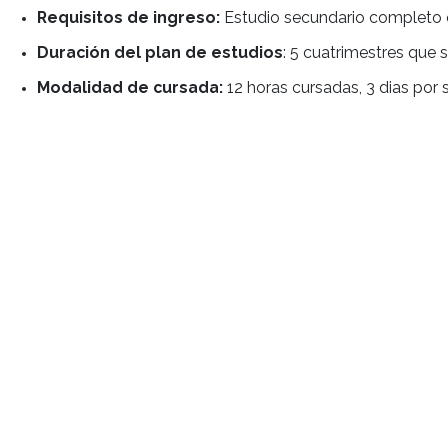
ESTUDIAR T
GASTRONOM
Titulo oficial:
Tecnicatura Superior en Gastro
Requisitos de ingreso:
Estudio secundario co
Duración del plan de estudios
: 5 cuatrimes
Modalidad de cursada:
12 horas cursadas, 3