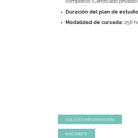
ESTUD
PROFE
Certificado de capac
Sommelier
Requisitos de ingres
completos (Certificado
Duración del plan d
Modalidad de cursa