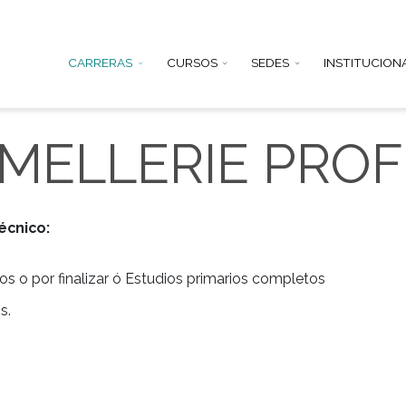
CARRERAS
CURSOS
SEDE
OMMELLERIE 
miento técnico:
completos o por finalizar ó Estudios primarios co
res, 1 años.