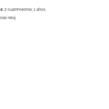
IAR SOMMELI
SIONAL
itación y perfeccionamiento técnico:
o:
Estudios secundarios completos o por finalizar (C
 privado)
e estudios
: 2 cuatrimestres, 1 años.
da:
256 horas reloj.