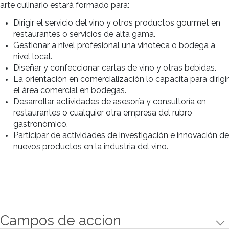
1er Cuatrimestre
ENTRENAMIENTO DE LOS SABORES Y
SENTIDOS
•Sabor ácido.
•Sabor amargo.
•Sabor salado.
•Sabor dulce.
MARIDAJE
•Sabor ácido.
•Quesos blando.
•Quesos duros.
•Con estilos de cervezas.
•Con cócteles.