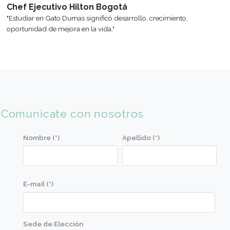
Mantenemos un vínculo permanente
A lo largo de cada ciclo le
con el mundo profesional, a través de
institución brinda seminar
la Bolsa de trabajo promovemos las
de profesionales de cada ár
pasantías y difundimos necesidades
puedas estar capacitado a
de reclutamiento.
mercado laboral act
Viajes y Visitas
Beneficios para Al
Todos los años se programan viajes de
Ser parte de Gato Dumas 
capacitación a Francia y a Mendoza,
beneficios y descuentos e
como también visitas guiadas a
para comprar libros, mat
hoteles, empresas, ferias y
mucho más.
restaurantes.