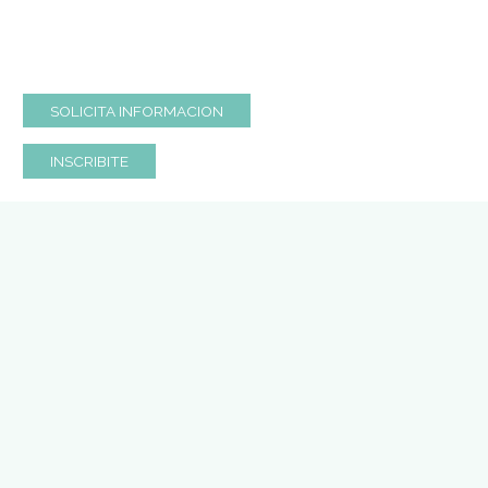
Requisitos de ingreso:
Estudio primario
completo y aprobado. Sommelier Profesiona
cursado.
Duración del plan de estudios:
4 meses . 
horas presenciales totales.
Modalidad de cursada:
2.30 horas semanal
cursadas en 1 día por semana.
SOLICITA INFORMACION