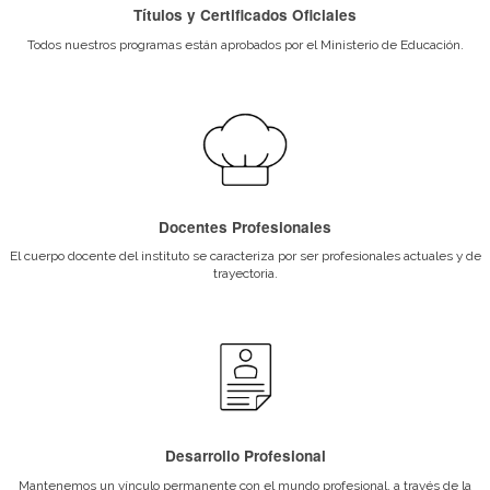
Al finalizar sus estudios el egresado de este progr
arte culinario estará formado para:
Dirigir el servicio del vino y otros productos gou
restaurantes o servicios de alta gama.
Gestionar a nivel profesional una vinoteca o bo
nivel local.
Diseñar y confeccionar cartas de vino y otras be
La orientación en comercialización lo capacita pa
el área comercial en bodegas.
Desarrollar actividades de asesoría y consultoría
restaurantes o cualquier otra empresa del rubro
gastronómico.
Participar de actividades de investigación e inn
nuevos productos en la industria del vino.