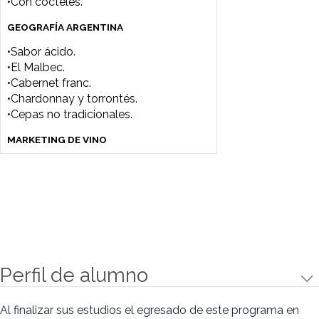
MARIDAJE
•Quesos blando.
•Quesos duros.
•Con estilos de cervezas.
•Con cócteles.
GEOGRAFÍA ARGENTINA
•El Malbec.
•Cabernet franc.
•Chardonnay y torrontés.
•Cepas no tradicionales.
MARKETING DE VINO
1er Cuatrimestre