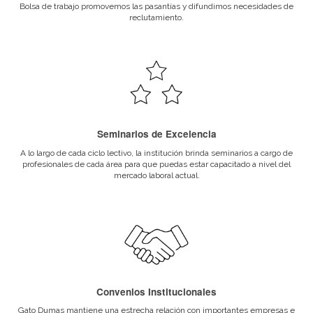
Todos nuestros están programas
El cuerpo docente del ins
aprobados por el Ministerio de
caracteriza por ser profe
Educación.
actuales y de trayect
Convenios Institucionales
Departamento de Al
Gato Dumas mantiene una estrecha
Un espacio de comunicaci
relación con importantes empresas e
constante con nuestros 
instituciones para lograr afianzar los
egresados para informa
vínculos entre los ámbitos de
oportunidades laborales, e
excelencia educativa y laboral.
y eventos.
Desarrollo Profesional
Seminarios de Excel
Mantenemos un vínculo permanente
A lo largo de cada ciclo le