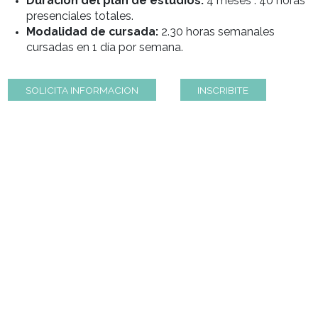
técnico:
Sommelier Avanzado
Requisitos de ingreso:
Estudio primario com
aprobado. Sommelier Profesional cursado.
Duración del plan de estudios:
4 meses . 4
presenciales totales.
Modalidad de cursada:
2.30 horas semanale
cursadas en 1 día por semana.
SOLICITA INFORMACION
INSCRIBITE