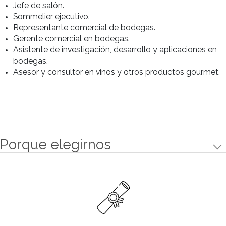
GEOGRAFÍA ARGENTINA
•Sabor ácido.
•El Malbec.
•Cabernet franc.
•Chardonnay y torrontés.
•Cepas no tradicionales.
MARKETING DE VINO
Perfil de alumno