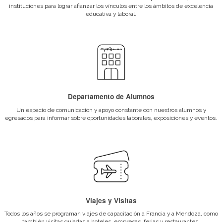
con el mundo profesional, a través de
institución brinda seminar
la Bolsa de trabajo promovemos las
de profesionales de cada ár
pasantías y difundimos necesidades
puedas estar capacitado a
de reclutamiento.
mercado laboral act
Viajes y Visitas
Beneficios para Al
Todos los años se programan viajes de
Ser parte de Gato Dumas 
capacitación a Francia y a Mendoza,
beneficios y descuentos e
como también visitas guiadas a
para comprar libros, mat
hoteles, empresas, ferias y
mucho más.
restaurantes.