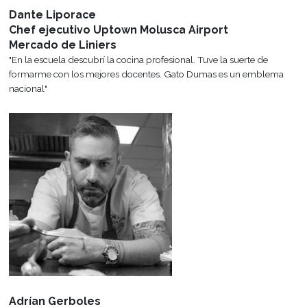
Títulos y Certificados Oficiales
Docentes Profesion
Todos nuestros están programas
El cuerpo docente del ins
aprobados por el Ministerio de
caracteriza por ser profe
Educación.
actuales y de trayect
Convenios Institucionales
Departamento de Al
Gato Dumas mantiene una estrecha
Un espacio de comunicaci
relación con importantes empresas e
constante con nuestros 
instituciones para lograr afianzar los
egresados para informa
vínculos entre los ámbitos de
oportunidades laborales, e
excelencia educativa y laboral.
y eventos.
Desarrollo Profesional
Seminarios de Excel