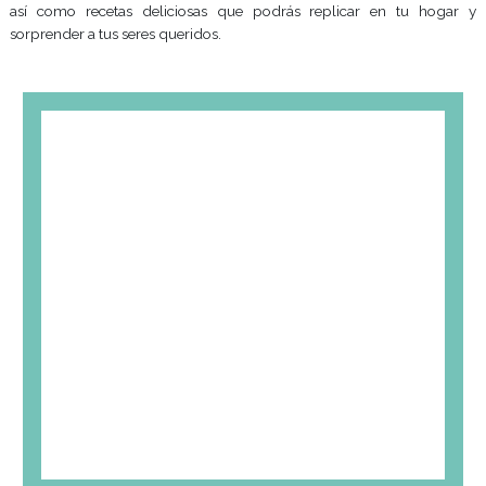
Cursos Cortos de Gastrono
En nuestras instalaciones, contarás con la guía de chefs y e
el campo de la gastronomía, quienes compartirán sus cono
y experiencias con vos. A través de clases prácticas, t
oportunidad de dominar técnicas culinarias, aprender 
ingredientes de calidad, explorar diferentes tradiciones cu
perfeccionarte.
Clases Especiales de
Gastronomía
No importa tu nivel de experiencia, nuestras clases están
para que puedas aprender a tu propio ritmo y sentirte 
todo momento. Aprenderás técnicas básicas, tips y trucos c
así como recetas deliciosas que podrás replicar en t
sorprender a tus seres queridos.