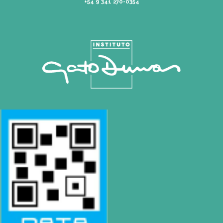
WhatsApp
+54 9 341 270-0354
Mapa de Sitio
SEDES
Rosario | Bvrd. Oroño 355 (Rosario)
Tel: (0054-341) 425 5052
|
rosario@gatodumas.com
Buenos Aires
| Av. Córdoba 1751 (CABA)