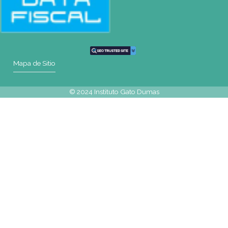
Tel: (0054-11) 4811 6530
|
info@gatodumas.com
Pilar
| Las Palmas del Pilar Shopping
L1137 Panam. Ramal Pilar Km 50
Tel: 0230 4667114
|
pilar@gatodumas.com
CONTACTO
Mail
info@gatodumas.com
Teléfono
(0054-11) 4811 6530
WhatsApp
+54 9 341 270-0354