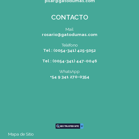
Gastronomía
No importa tu nivel de experiencia, nuestras clase
adaptadas para que puedas aprender a tu propio ritmo y 
cómodo en todo momento. Aprenderás técnicas básicas,
trucos culinarios, así como recetas deliciosas que podrás 
en tu hogar y sorprender a tus seres queridos.
Mas Información
SEDES
Rosario
|
Bvrd. Oroño 355 (Rosario)
Tel: (0054-341) 425 5052