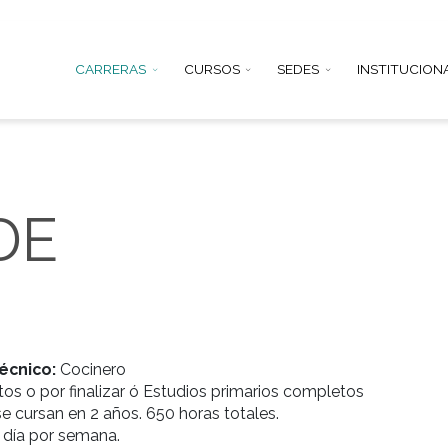
CARRERAS
CURSOS
SEDE
L DE
IA
miento técnico:
Cocinero