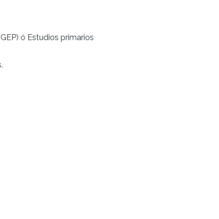
ertificado oficial DGEP) ó Estudios primarios
. 650 horas totales.