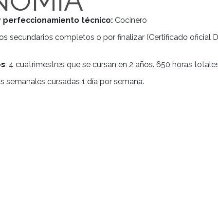
IAR
SIONAL DE
RONOMIA
citación y perfeccionamiento técnico:
Cocinero
o:
Estudios secundarios completos o por finalizar (C
 privado)
e estudios
: 4 cuatrimestres que se cursan en 2 años
da:
5 horas semanales cursadas 1 día por semana.