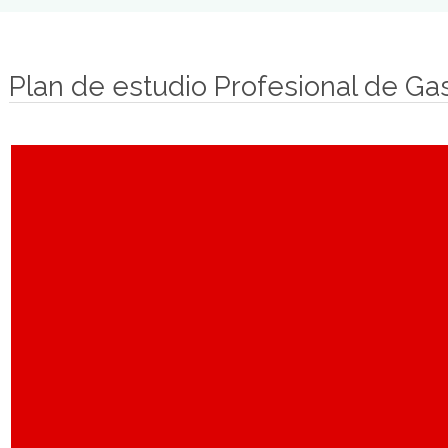
Nuestro modelo
Nuestro objetivo con este programa de formación g
mundo de la gastronomía nacional e internacional. P
desarrollan los distintos contenidos curriculares.
El propósito es formar profesionales que puedan tr
además de tener las herramientas suficientes para 
Nuestro modelo educativo se fundamenta en el desar
conocimiento y se irá autosuperando en función a s
comunicación que se genera entre éste y el alumno.