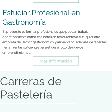
El propósito se funda en la necesidad de formar perfiles prof
calificados que respondan a los retos actuales de la profesión
nacional e internacional. Para cumplir con este objetivo el ap
se basa en una visión interdisciplinaria, abarcando la totalida
técnicas y métodos de cocina, panadería, pastelería, bebidas 
ejes sobre los cuales se desarrollan los distintos contenidos
curriculares.
Mas Información
Estudiar Profesional en
Gastronomía
El propósito es formar profesionales que puedan trabajar
operativamente como cocineros en restaurantes o cualquier 
empresa del sector gastronómico y alimentario, además de t