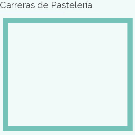
herramientas suficientes para el desarrollo de nuevos
emprendimientos.
Mas Información
Carreras de
Pastelería
Carreras de Pastelería