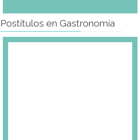
Este programa intensivo de pastelería combina instrucción p
Pastelería tradicional y nuevas tendencias, Panadería, Postres
Arte en Azúcar. Obteniendo una certificación en conju
instituciones de renombre inte
Lo Mejor de Alain Ducasse
Este programa intensivo de cocina combina instrucción p
artes culinarias en cocina mediterranera, natural, cocina tr
nuevas tendencias. Obteniendo una certificación en conju
instituciones de renombre inte
Mas Información