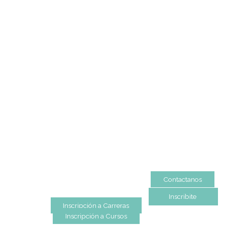
ámbito gastronómico.
Mas Información
SEDES
Rosario
|
Bvrd. Oroño 355 (Rosario)
Tel: (0054-341) 425 5052
rosario@gatodumas.com
Buenos Aires
| Av. Córdoba 1751 (CABA)
Tel: (0054-11) 4811 6530
info@gatodumas.com
Pilar
| Las Palmas del Pilar Shopping
L1137 Panam. Ramal Pilar Km 50
Tel: 0230 4667114
pilar@gatodumas.com