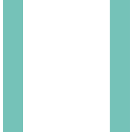
Estudiar Sommelier Avanza
El propósito se funda en la necesidad de formar perfiles profe
calificados que respondan a las necesidades del mercado del 
nivel nacional. Para cumplir con este objetivo el aprendizaje s
una visión interdisciplinaria, abarcando conocimientos tecnoló
y administración.