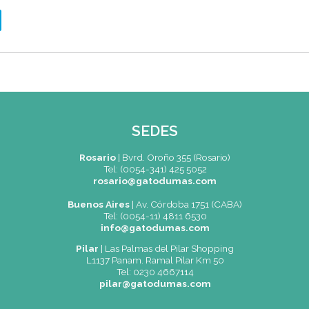
cia
sados del Instituto Gato Dumas: asegurá tu lugar en
 de 2026
entina
ón, cupos disponibles y costos vía WhatsApp al (0
rendizaje se sirve en copa y se comparte con p
er