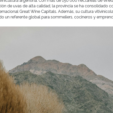
r la Ruta del Vino de Mendoza, Argentina, una expe
tivinícolas más reconocidas del mundo.
de la vitivinicultura argentina. Con más de 150 000 
a producción de uvas de alta calidad, la provincia 
a red internacional Great Wine Capitals. Además, su c
lidad, siendo un referente global para sommeliers,