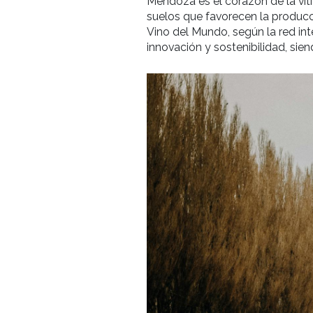
académico exclusivo po
una de las regiones vi
Mendoza es el corazón 
suelos que favorecen l
Vino del Mundo, según l
innovación y sostenibi