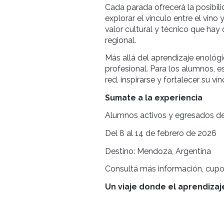
Durante el recorrido, l
producción, estilos de 
Terrazas de los Andes,
Salentein, Bodegas Bi
Durigutti Family Winem
Cada parada ofrecerá la
explorar el vínculo ent
valor cultural y técnic
regional.
Más allá del aprendiza
profesional. Para los a
red, inspirarse y fortal