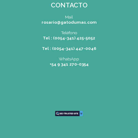
SEDES
Rosario
|
Bvrd. Oroño 355 (Rosa
Tel: (0054-341) 425 5052
rosario@gatodumas.co
Buenos Aires
| Av. Córdoba 1751 
Tel: (0054-11) 4811 6530
info@gatodumas.com
Pilar
| Las Palmas del Pilar Sho
L1137 Panam. Ramal Pilar Km 
Tel: 0230 4667114
pilar@gatodumas.com
CONTACTO