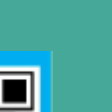
SEDES
Rosario | Bvrd. Oroño 355 (Rosar
Tel: (0054-341) 425 5052
|
rosario@gatod
Buenos Aires
| Av. Córdoba 1751 (C
Tel: (0054-11) 4811 6530
|
info@gatodum
Pilar
| Las Palmas del Pilar Shoppi
L1137 Panam. Ramal Pilar Km 50
Tel: 0230 4667114
|
pilar@gatoduma
CONTACTO
Mail
info@gatodumas.com
Teléfono