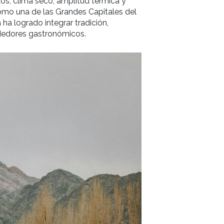
riencia que combina formación, exploración y disfru
hectáreas de viñedos, clima seco, amplitud térmica 
se ha consolidado como una de las Grandes Capitales
ultura vitivinícola ha logrado integrar tradición,
 cocineros y emprendedores gastronómicos.