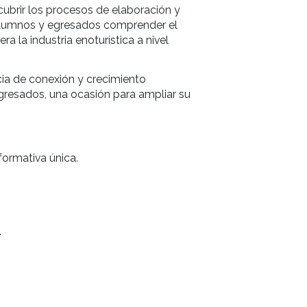
emblemáticas que representan distintas filosofías de
rá experiencias en Bodega López, Rosell Boher, Chand
Santa Julia, Piccolo Banfi, Domaine Bousquet, Bode
Montmayou, Bodega Renacer, Bodega Benegas, Trapic
atas dirigidas, descubrir los procesos de elaboració
rsión permitirá a los alumnos y egresados comprender 
unidades que genera la industria enoturística a nive
esenta una instancia de conexión y crecimiento
n el aula; para los egresados, una ocasión para ampli
ía.