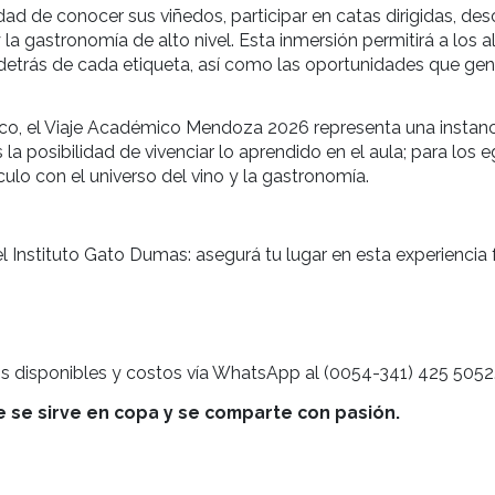
os participantes visitarán una selección de bodegas 
vino y enfoques gastronómicos. El itinerario inclui
 Cheval des Andes, Finca Alto Las Piedras, Bodega 
anchi, Bodega La Celia, Lomas del Malbec, Fabre 
akers y Finca Bandini.
 posibilidad de conocer sus viñedos, participar en c
re el vino y la gastronomía de alto nivel. Esta inme
o que hay detrás de cada etiqueta, así como las oport
je enológico, el Viaje Académico Mendoza 2026 repr
lumnos, es la posibilidad de vivenciar lo aprendido e
ecer su vínculo con el universo del vino y la gastronom