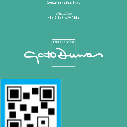
SEDES
Rosario | Bvrd. Oroño 355 (Rosario)
Tel: (0054-341) 425 5052
|
rosario@gatodumas.com
Buenos Aires
| Av. Córdoba 1751 (CABA)
Tel: (0054-11) 4811 6530
|
info@gatodumas.com
Pilar
| Las Palmas del Pilar Shopping
L1137 Panam. Ramal Pilar Km 50
Tel: 0230 4667114
|
pilar@gatodumas.com
CONTACTO
Mail
info@gatodumas.com