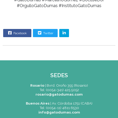
#GatoDumas #MarcelinoGomez #BocuseD
#OrgulloGatoDumas #InstitutoGatoDuma
Facebook
Twitter