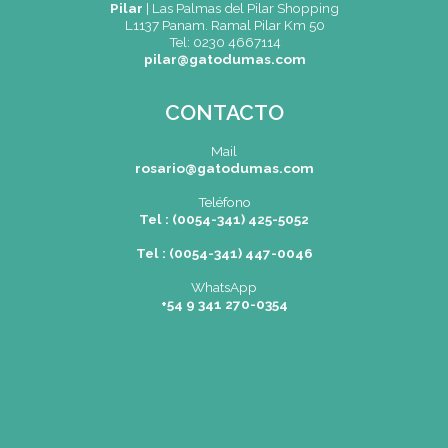
SEDES
Rosario
|
Bvrd. Oroño 355 (Rosario)
Tel: (0054-341) 425 5052
rosario@gatodumas.com
Buenos Aires
| Av. Córdoba 1751 (CABA)
Tel: (0054-11) 4811 6530
info@gatodumas.com
Pilar
| Las Palmas del Pilar Shopping
L1137 Panam. Ramal Pilar Km 50
Tel: 0230 4667114
pilar@gatodumas.com