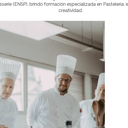
Ejecutivo del campus parisino de École Ducasse, lid
nicas y visión contemporánea de la gastronomía. Por 
e de Pâtisserie (ENSP), brindó formación especializa
creatividad.