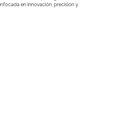
eró las jornadas de capacitación en Cocina, comparti
su parte, Luc Debove, Director de la prestigiosa Éco
da en Pastelería, enfocada en innovación, precisión