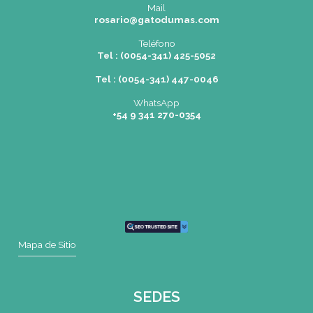
SEDES
Rosario
|
Bvrd. Oroño 355 (Rosario)
Tel: (0054-341) 425 5052
rosario@gatodumas.com
Buenos Aires
| Av. Córdoba 1751 (CABA)
Tel: (0054-11) 4811 6530
info@gatodumas.com
Pilar
| Las Palmas del Pilar Shopping
L1137 Panam. Ramal Pilar Km 50
Tel: 0230 4667114
pilar@gatodumas.com
CONTACTO