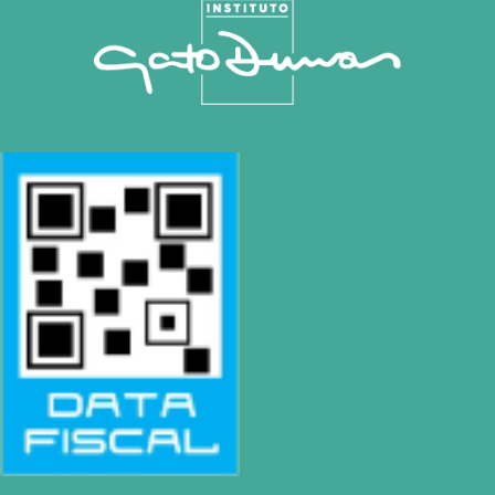
SEDES
Rosario | Bvrd. Oroño 355 (Rosario)
Tel: (0054-341) 425 5052
|
rosario@gatodumas.com
Buenos Aires
| Av. Córdoba 1751 (CABA)
Tel: (0054-11) 4811 6530
|
info@gatodumas.com
Pilar
| Las Palmas del Pilar Shopping
L1137 Panam. Ramal Pilar Km 50
Tel: 0230 4667114
|
pilar@gatodumas.com
CONTACTO
Mail
info@gatodumas.com