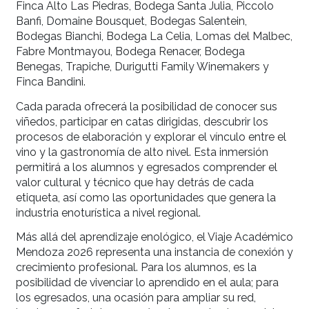
Durante el recorrido, los participantes visitarán u
selección de bodegas emblemáticas que repres
distintas filosofías de producción, estilos de vino
enfoques gastronómicos. El itinerario incluirá
experiencias en Bodega López, Rosell Boher,
Chandon, Terrazas de los Andes, Cheval des And
Finca Alto Las Piedras, Bodega Santa Julia, Picc
Banfi, Domaine Bousquet, Bodegas Salentein,
Bodegas Bianchi, Bodega La Celia, Lomas del M
Fabre Montmayou, Bodega Renacer, Bodega
Benegas, Trapiche, Durigutti Family Winemakers
Finca Bandini.
Cada parada ofrecerá la posibilidad de conocer 
viñedos, participar en catas dirigidas, descubrir l