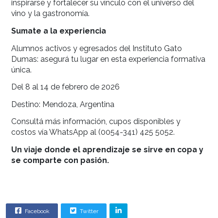
procesos de elaboración y explorar el vínculo ent
vino y la gastronomía de alto nivel. Esta inmersi
permitirá a los alumnos y egresados comprender
valor cultural y técnico que hay detrás de cada
etiqueta, así como las oportunidades que genera
industria enoturística a nivel regional.
Más allá del aprendizaje enológico, el Viaje Aca
Mendoza 2026 representa una instancia de cone
crecimiento profesional. Para los alumnos, es la
posibilidad de vivenciar lo aprendido en el aula; 
los egresados, una ocasión para ampliar su red,
inspirarse y fortalecer su vínculo con el universo 
vino y la gastronomía.
Sumate a la experiencia
Alumnos activos y egresados del Instituto Gato